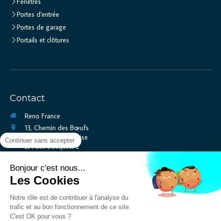
Fenêtres
Portes d'entrée
Portes de garage
Portails et clôtures
Contact
Reno France
13, Chemin des Bœufs
95540
Méry-sur-Oise
Continuer sans accepter
ZA des Bosquets 2
Afficher le téléphone
Bonjour c'est nous...
Afficher le téléphone
Les Cookies
Afficher le téléphone
renofranceveranda@gmail.com
Notre rôle est de contribuer à l'analyse du
trafic et au bon fonctionnement de ce site.
C'est OK pour vous ?
Demander un devis